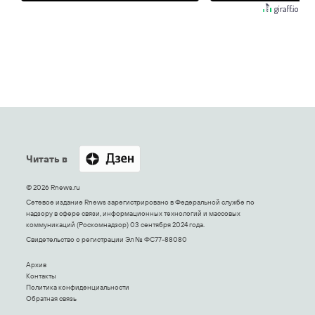
Читать в
© 2026 Rnews.ru
Сетевое издание Rnews зарегистрировано в Федеральной службе по
надзору в сфере связи, информационных технологий и массовых
коммуникаций (Роскомнадзор) 03 сентября 2024 года.
Свидетельство о регистрации Эл № ФС77-88080
Архив
Контакты
Политика конфиденциальности
Обратная связь